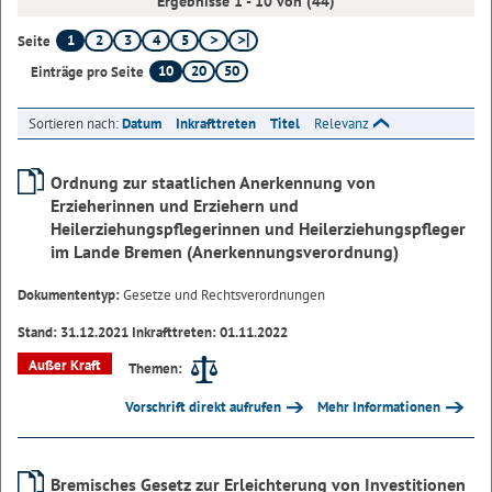
Ergebnisse 1 - 10 von (44)
1
2
3
4
5
Seite
10
20
50
Einträge pro Seite
Sortieren nach:
Datum
Inkrafttreten
Titel
Relevanz
Ordnung zur staatlichen Anerkennung von
Erzieherinnen und Erziehern und
Heilerziehungspflegerinnen und Heilerziehungspfleger
im Lande Bremen (Anerkennungsverordnung)
Dokumententyp:
Gesetze und Rechtsverordnungen
Stand: 31.12.2021 Inkrafttreten: 01.11.2022
Außer Kraft
Themen:
Vorschrift direkt aufrufen
Mehr Informationen
Bremisches Gesetz zur Erleichterung von Investitionen