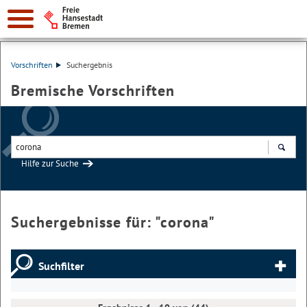
Vorschriften
Suchergebnis
Bremische Vorschriften
Hilfe zur Suche
Suchen
Suchergebnisse für: "
corona
"
Suchfilter