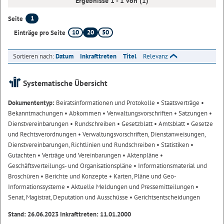
Ergebnisse 1 - 1 von (1)
1
Seite
10
20
50
Einträge pro Seite
Sortieren nach:
Datum
Inkrafttreten
Titel
Relevanz
Systematische Übersicht
Dokumententyp:
Beiratsinformationen und Protokolle
• Staatsverträge
•
Bekanntmachungen
• Abkommen
• Verwaltungsvorschriften
• Satzungen
•
Dienstvereinbarungen
• Rundschreiben
• Gesetzblatt
• Amtsblatt
• Gesetze
und Rechtsverordnungen
• Verwaltungsvorschriften, Dienstanweisungen,
Dienstvereinbarungen, Richtlinien und Rundschreiben
• Statistiken
•
Gutachten
• Verträge und Vereinbarungen
• Aktenpläne
•
Geschäftsverteilungs- und Organisationspläne
• Informationsmaterial und
Broschüren
• Berichte und Konzepte
• Karten, Pläne und Geo-
Informationssysteme
• Aktuelle Meldungen und Pressemitteilungen
•
Senat, Magistrat, Deputation und Ausschüsse
• Gerichtsentscheidungen
Stand: 26.06.2023 Inkrafttreten: 11.01.2000