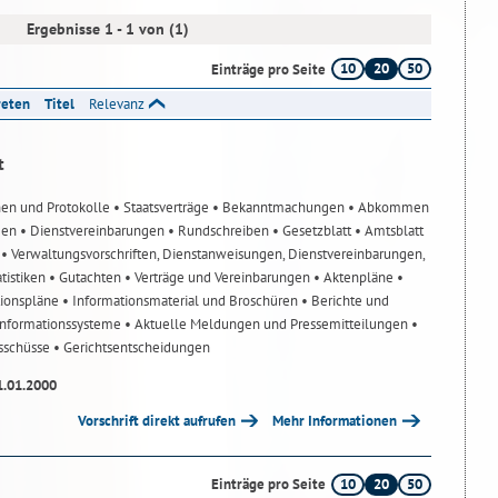
Ergebnisse 1 - 1 von (1)
10
20
50
Einträge pro Seite
reten
Titel
Relevanz
t
nen und Protokolle
• Staatsverträge
• Bekanntmachungen
• Abkommen
gen
• Dienstvereinbarungen
• Rundschreiben
• Gesetzblatt
• Amtsblatt
n
• Verwaltungsvorschriften, Dienstanweisungen, Dienstvereinbarungen,
atistiken
• Gutachten
• Verträge und Vereinbarungen
• Aktenpläne
•
tionspläne
• Informationsmaterial und Broschüren
• Berichte und
-Informationssysteme
• Aktuelle Meldungen und Pressemitteilungen
•
usschüsse
• Gerichtsentscheidungen
1.01.2000
Vorschrift direkt aufrufen
Mehr Informationen
10
20
50
Einträge pro Seite