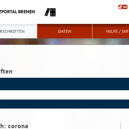
ZPORTAL BREMEN
RSCHRIFTEN
DATEN
HILFE / IN
iften
ch:
corona