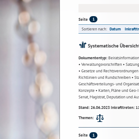
1
Seite
Sortieren nach:
Datum
Inkraftt
Systematische Übersich
Dokumententyp:
Beiratsinformatio
• Verwaltungsvorschriften
• Satzun
• Gesetze und Rechtsverordnunge
Richtlinien und Rundschreiben
• St
Geschäftsverteilungs- und Organisa
Konzepte
• Karten, Pläne und Geo
Senat, Magistrat, Deputation und A
Stand: 26.06.2023 Inkrafttreten: 1
Themen:
1
Seite