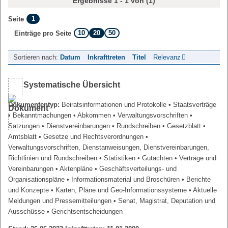
Ergebnisse 1 - 1 von (1)
1
Seite
10
20
50
Einträge pro Seite
Sortieren nach:
Datum
Inkrafttreten
Titel
Relevanz
Systematische Übersicht
Dokumententyp:
Beiratsinformationen und Protokolle
• Staatsverträge
• Bekanntmachungen
• Abkommen
• Verwaltungsvorschriften
•
Satzungen
• Dienstvereinbarungen
• Rundschreiben
• Gesetzblatt
•
Amtsblatt
• Gesetze und Rechtsverordnungen
•
Verwaltungsvorschriften, Dienstanweisungen, Dienstvereinbarungen,
Richtlinien und Rundschreiben
• Statistiken
• Gutachten
• Verträge und
Vereinbarungen
• Aktenpläne
• Geschäftsverteilungs- und
Organisationspläne
• Informationsmaterial und Broschüren
• Berichte
und Konzepte
• Karten, Pläne und Geo-Informationssysteme
• Aktuelle
Meldungen und Pressemitteilungen
• Senat, Magistrat, Deputation und
Ausschüsse
• Gerichtsentscheidungen