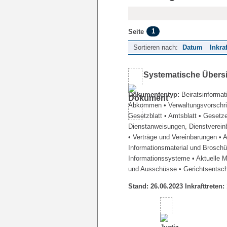
1
Seite
Sortieren nach:
Datum
Inkra
Systematische Übers
Dokumententyp:
Beiratsinformat
Abkommen
• Verwaltungsvorschr
Gesetzblatt
• Amtsblatt
• Gesetz
Dienstanweisungen, Dienstverein
• Verträge und Vereinbarungen
• 
Informationsmaterial und Brosch
Informationssysteme
• Aktuelle 
und Ausschüsse
• Gerichtsentsc
Stand: 26.06.2023 Inkrafttreten: