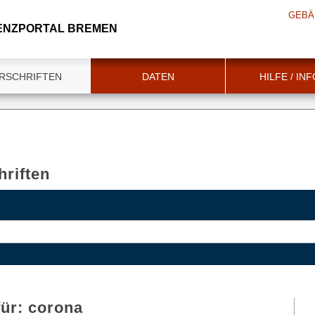
GEBÄ
ENZPORTAL BREMEN
RSCHRIFTEN
DATEN
HILFE / IN
riften
für:
corona