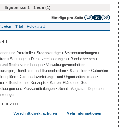
Ergebnisse 1 - 1 von (1)
10
20
50
Einträge pro Seite
fttreten
Titel
Relevanz
icht
ionen und Protokolle
• Staatsverträge
• Bekanntmachungen
•
iften
• Satzungen
• Dienstvereinbarungen
• Rundschreiben
•
e und Rechtsverordnungen
• Verwaltungsvorschriften,
barungen, Richtlinien und Rundschreiben
• Statistiken
• Gutachten
Aktenpläne
• Geschäftsverteilungs- und Organisationspläne
•
üren
• Berichte und Konzepte
• Karten, Pläne und Geo-
Meldungen und Pressemitteilungen
• Senat, Magistrat, Deputation
heidungen
 11.01.2000
Vorschrift direkt aufrufen
Mehr Informationen