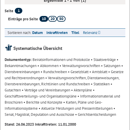
Ergebnisse 1 - 1 von (1)
1
Seite
10
20
50
Einträge pro Seite
Sortieren nach:
Datum
Inkrafttreten
Titel
Relevanz
Systematische Übersicht
Dokumententyp:
Beiratsinformationen und Protokolle
• Staatsverträge
•
Bekanntmachungen
• Abkommen
• Verwaltungsvorschriften
• Satzungen
•
Dienstvereinbarungen
• Rundschreiben
• Gesetzblatt
• Amtsblatt
• Gesetze
und Rechtsverordnungen
• Verwaltungsvorschriften, Dienstanweisungen,
Dienstvereinbarungen, Richtlinien und Rundschreiben
• Statistiken
•
Gutachten
• Verträge und Vereinbarungen
• Aktenpläne
•
Geschäftsverteilungs- und Organisationspläne
• Informationsmaterial und
Broschüren
• Berichte und Konzepte
• Karten, Pläne und Geo-
Informationssysteme
• Aktuelle Meldungen und Pressemitteilungen
•
Senat, Magistrat, Deputation und Ausschüsse
• Gerichtsentscheidungen
Stand: 26.06.2023 Inkrafttreten: 11.01.2000