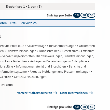
Ergebnisse 1 - 1 von (1)
10
20
50
Einträge pro Seite
reten
Titel
Relevanz
t
nen und Protokolle
• Staatsverträge
• Bekanntmachungen
• Abkommen
gen
• Dienstvereinbarungen
• Rundschreiben
• Gesetzblatt
• Amtsblatt
n
• Verwaltungsvorschriften, Dienstanweisungen, Dienstvereinbarungen,
atistiken
• Gutachten
• Verträge und Vereinbarungen
• Aktenpläne
•
tionspläne
• Informationsmaterial und Broschüren
• Berichte und
-Informationssysteme
• Aktuelle Meldungen und Pressemitteilungen
•
usschüsse
• Gerichtsentscheidungen
1.01.2000
Vorschrift direkt aufrufen
Mehr Informationen
10
20
50
Einträge pro Seite