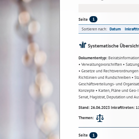
1
Seite
Sortieren nach:
Datum
Inkraftt
Systematische Übersich
Dokumententyp:
Beiratsinformatio
• Verwaltungsvorschriften
• Satzun
• Gesetze und Rechtsverordnunge
Richtlinien und Rundschreiben
• St
Geschäftsverteilungs- und Organisa
Konzepte
• Karten, Pläne und Geo
Senat, Magistrat, Deputation und A
Stand: 26.06.2023 Inkrafttreten: 1
Themen:
1
Seite