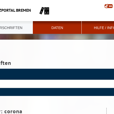
ZPORTAL BREMEN
RSCHRIFTEN
DATEN
HILFE / IN
iften
r:
corona