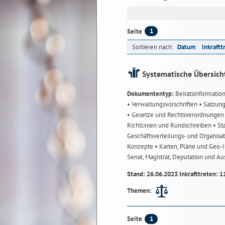
1
Seite
Sortieren nach:
Datum
Inkraftt
Systematische Übersich
Dokumententyp:
Beiratsinformatio
• Verwaltungsvorschriften
• Satzun
• Gesetze und Rechtsverordnunge
Richtlinien und Rundschreiben
• St
Geschäftsverteilungs- und Organisa
Konzepte
• Karten, Pläne und Geo
Senat, Magistrat, Deputation und A
Stand: 26.06.2023 Inkrafttreten: 1
Themen:
1
Seite