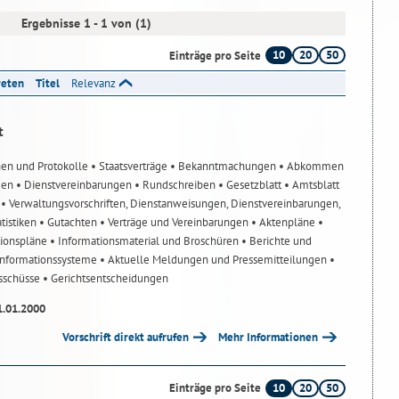
Ergebnisse 1 - 1 von (1)
10
20
50
Einträge pro Seite
reten
Titel
Relevanz
t
nen und Protokolle
• Staatsverträge
• Bekanntmachungen
• Abkommen
gen
• Dienstvereinbarungen
• Rundschreiben
• Gesetzblatt
• Amtsblatt
n
• Verwaltungsvorschriften, Dienstanweisungen, Dienstvereinbarungen,
atistiken
• Gutachten
• Verträge und Vereinbarungen
• Aktenpläne
•
tionspläne
• Informationsmaterial und Broschüren
• Berichte und
-Informationssysteme
• Aktuelle Meldungen und Pressemitteilungen
•
usschüsse
• Gerichtsentscheidungen
1.01.2000
Vorschrift direkt aufrufen
Mehr Informationen
10
20
50
Einträge pro Seite