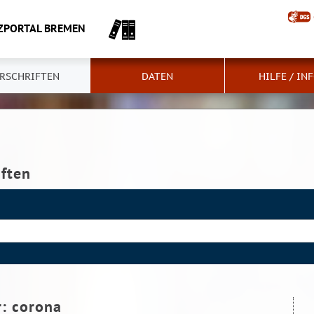
ZPORTAL BREMEN
RSCHRIFTEN
DATEN
HILFE / IN
iften
r:
corona