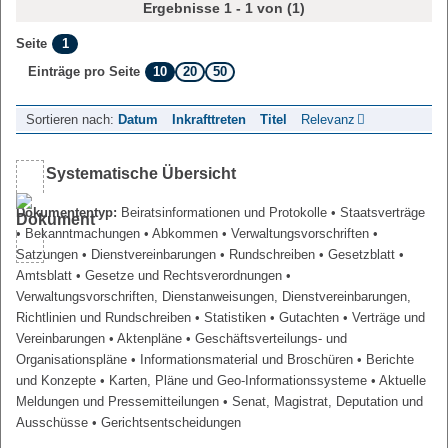
Ergebnisse 1 - 1 von (1)
1
Seite
10
20
50
Einträge pro Seite
Sortieren nach:
Datum
Inkrafttreten
Titel
Relevanz
Systematische Übersicht
Dokumententyp:
Beiratsinformationen und Protokolle
• Staatsverträge
• Bekanntmachungen
• Abkommen
• Verwaltungsvorschriften
•
Satzungen
• Dienstvereinbarungen
• Rundschreiben
• Gesetzblatt
•
Amtsblatt
• Gesetze und Rechtsverordnungen
•
Verwaltungsvorschriften, Dienstanweisungen, Dienstvereinbarungen,
Richtlinien und Rundschreiben
• Statistiken
• Gutachten
• Verträge und
Vereinbarungen
• Aktenpläne
• Geschäftsverteilungs- und
Organisationspläne
• Informationsmaterial und Broschüren
• Berichte
und Konzepte
• Karten, Pläne und Geo-Informationssysteme
• Aktuelle
Meldungen und Pressemitteilungen
• Senat, Magistrat, Deputation und
Ausschüsse
• Gerichtsentscheidungen