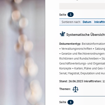
1
Seite
Sortieren nach:
Datum
Inkraftt
Systematische Übersich
Dokumententyp:
Beiratsinformatio
• Verwaltungsvorschriften
• Satzun
• Gesetze und Rechtsverordnunge
Richtlinien und Rundschreiben
• St
Geschäftsverteilungs- und Organisa
Konzepte
• Karten, Pläne und Geo
Senat, Magistrat, Deputation und A
Stand: 26.06.2023 Inkrafttreten: 1
Themen:
1
Seite