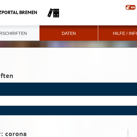
ZPORTAL BREMEN
RSCHRIFTEN
DATEN
HILFE / IN
iften
r:
corona