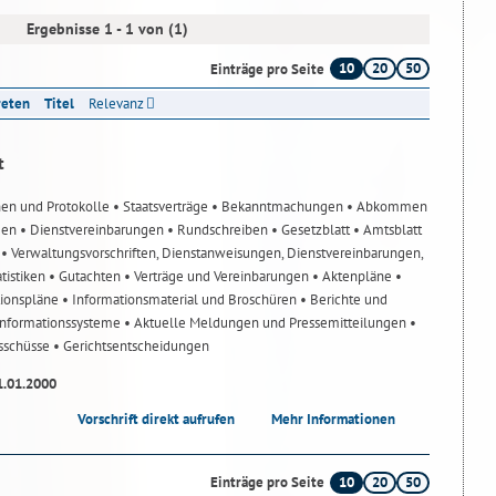
Ergebnisse 1 - 1 von (1)
10
20
50
Einträge pro Seite
reten
Titel
Relevanz
t
nen und Protokolle
• Staatsverträge
• Bekanntmachungen
• Abkommen
gen
• Dienstvereinbarungen
• Rundschreiben
• Gesetzblatt
• Amtsblatt
n
• Verwaltungsvorschriften, Dienstanweisungen, Dienstvereinbarungen,
atistiken
• Gutachten
• Verträge und Vereinbarungen
• Aktenpläne
•
tionspläne
• Informationsmaterial und Broschüren
• Berichte und
-Informationssysteme
• Aktuelle Meldungen und Pressemitteilungen
•
usschüsse
• Gerichtsentscheidungen
1.01.2000
Vorschrift direkt aufrufen
Mehr Informationen
10
20
50
Einträge pro Seite