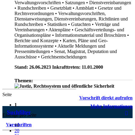
Verwaltungsvorschriften
• Satzungen
• Dienstvereinbarungen
• Rundschreiben
• Gesetzblatt
• Amtsblatt
• Gesetze und
Rechtsverordnungen
• Verwaltungsvorschriften,
Dienstanweisungen, Dienstvereinbarungen, Richtlinien und
Rundschreiben
• Statistiken
• Gutachten
• Verträge und
Vereinbarungen
• Aktenpläne
• Geschäftsverteilungs- und
Organisationspläne
• Informationsmaterial und Broschüren
•
Berichte und Konzepte
• Karten, Pläne und Geo-
Informationssysteme
• Aktuelle Meldungen und
Pressemitteilungen
• Senat, Magistrat, Deputation und
Ausschüsse
• Gerichtsentscheidungen
Stand: 26.06.2023 Inkrafttreten: 11.01.2000
Themen:
Seite
Vorschrift direkt aufrufen
1
Mehr Informationen
Suchfilter
Einträge pro Seite
Vorschriften
10
20