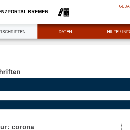
GEBÄ
ENZPORTAL BREMEN
RSCHRIFTEN
DATEN
HILFE / IN
riften
für:
corona