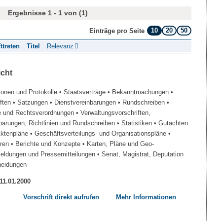
Ergebnisse 1 - 1 von (1)
10
20
50
Einträge pro Seite
fttreten
Titel
Relevanz
icht
ionen und Protokolle
• Staatsverträge
• Bekanntmachungen
•
iften
• Satzungen
• Dienstvereinbarungen
• Rundschreiben
•
e und Rechtsverordnungen
• Verwaltungsvorschriften,
barungen, Richtlinien und Rundschreiben
• Statistiken
• Gutachten
Aktenpläne
• Geschäftsverteilungs- und Organisationspläne
•
üren
• Berichte und Konzepte
• Karten, Pläne und Geo-
Meldungen und Pressemitteilungen
• Senat, Magistrat, Deputation
heidungen
 11.01.2000
Vorschrift direkt aufrufen
Mehr Informationen