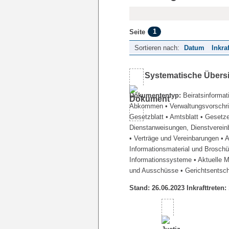
1
Seite
Sortieren nach:
Datum
Inkra
Systematische Übers
Dokumententyp:
Beiratsinformat
Abkommen
• Verwaltungsvorschr
Gesetzblatt
• Amtsblatt
• Gesetz
Dienstanweisungen, Dienstverein
• Verträge und Vereinbarungen
• 
Informationsmaterial und Brosch
Informationssysteme
• Aktuelle 
und Ausschüsse
• Gerichtsentsc
Stand: 26.06.2023 Inkrafttreten: