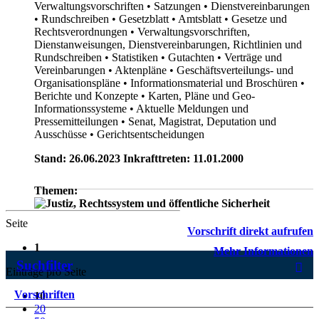
Verwaltungsvorschriften
• Satzungen
• Dienstvereinbarungen
• Rundschreiben
• Gesetzblatt
• Amtsblatt
• Gesetze und
Rechtsverordnungen
• Verwaltungsvorschriften,
Dienstanweisungen, Dienstvereinbarungen, Richtlinien und
Rundschreiben
• Statistiken
• Gutachten
• Verträge und
Vereinbarungen
• Aktenpläne
• Geschäftsverteilungs- und
Organisationspläne
• Informationsmaterial und Broschüren
•
Berichte und Konzepte
• Karten, Pläne und Geo-
Informationssysteme
• Aktuelle Meldungen und
Pressemitteilungen
• Senat, Magistrat, Deputation und
Ausschüsse
• Gerichtsentscheidungen
Stand: 26.06.2023 Inkrafttreten: 11.01.2000
Themen:
Seite
Vorschrift direkt aufrufen
1
Mehr Informationen
Suchfilter
Einträge pro Seite
Vorschriften
10
20