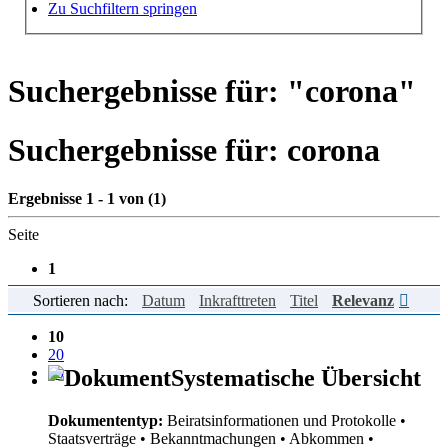
Hilfe zur Suche
Zu Suchfiltern springen
Suchergebnisse für: "
corona
"
Suchergebnisse für:
corona
Ergebnisse 1 - 1 von (1)
Seite
1
Sortieren nach:
Datum
Inkrafttreten
Titel
Relevanz
Einträge pro Seite
10
20
50
Systematische Übersicht
Dokumententyp:
Beiratsinformationen und Protokolle
•
Staatsverträge
• Bekanntmachungen
• Abkommen
•