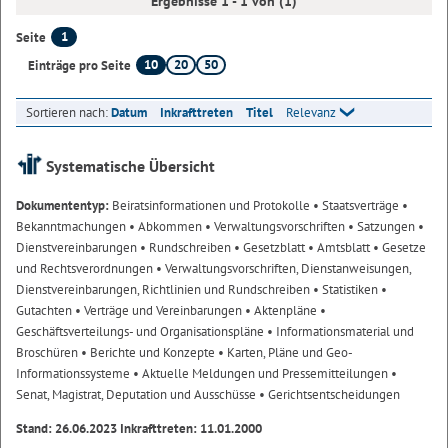
Ergebnisse 1 - 1 von (1)
1
Seite
10
20
50
Einträge pro Seite
Sortieren nach:
Datum
Inkrafttreten
Titel
Relevanz
Systematische Übersicht
Dokumententyp:
Beiratsinformationen und Protokolle
• Staatsverträge
•
Bekanntmachungen
• Abkommen
• Verwaltungsvorschriften
• Satzungen
•
Dienstvereinbarungen
• Rundschreiben
• Gesetzblatt
• Amtsblatt
• Gesetze
und Rechtsverordnungen
• Verwaltungsvorschriften, Dienstanweisungen,
Dienstvereinbarungen, Richtlinien und Rundschreiben
• Statistiken
•
Gutachten
• Verträge und Vereinbarungen
• Aktenpläne
•
Geschäftsverteilungs- und Organisationspläne
• Informationsmaterial und
Broschüren
• Berichte und Konzepte
• Karten, Pläne und Geo-
Informationssysteme
• Aktuelle Meldungen und Pressemitteilungen
•
Senat, Magistrat, Deputation und Ausschüsse
• Gerichtsentscheidungen
Stand: 26.06.2023 Inkrafttreten: 11.01.2000