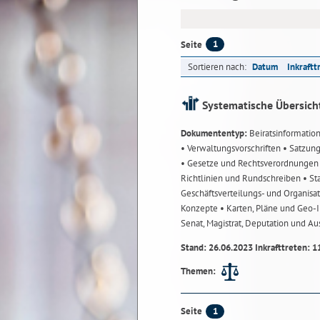
1
Seite
Sortieren nach:
Datum
Inkraftt
Systematische Übersich
Dokumententyp:
Beiratsinformatio
• Verwaltungsvorschriften
• Satzun
• Gesetze und Rechtsverordnunge
Richtlinien und Rundschreiben
• St
Geschäftsverteilungs- und Organisa
Konzepte
• Karten, Pläne und Geo
Senat, Magistrat, Deputation und A
Stand: 26.06.2023 Inkrafttreten: 1
Themen:
1
Seite