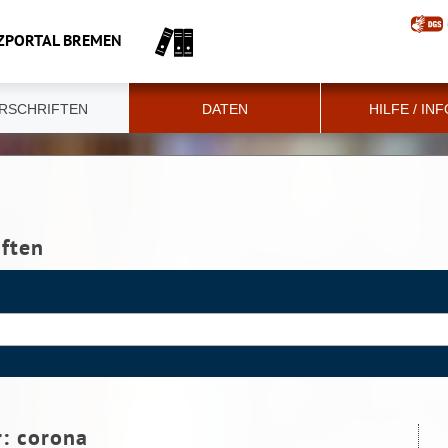
ZPORTAL BREMEN
RSCHRIFTEN
DATEN
HILFE / IN
iften
r:
corona