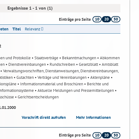
Ergebnisse 1 - 1 von (1)
10
20
50
Einträge pro Seite
reten
Titel
Relevanz
t
nen und Protokolle
• Staatsverträge
• Bekanntmachungen
• Abkommen
gen
• Dienstvereinbarungen
• Rundschreiben
• Gesetzblatt
• Amtsblatt
n
• Verwaltungsvorschriften, Dienstanweisungen, Dienstvereinbarungen,
atistiken
• Gutachten
• Verträge und Vereinbarungen
• Aktenpläne
•
tionspläne
• Informationsmaterial und Broschüren
• Berichte und
-Informationssysteme
• Aktuelle Meldungen und Pressemitteilungen
•
usschüsse
• Gerichtsentscheidungen
1.01.2000
Vorschrift direkt aufrufen
Mehr Informationen
10
20
50
Einträge pro Seite