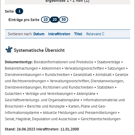
Ergebnisse 1 - 1 von (1)
1
Seite
10
20
50
Einträge pro Seite
Sortieren nach:
Datum
Inkrafttreten
Titel
Relevanz
Systematische Übersicht
Dokumententyp:
Beiratsinformationen und Protokolle
• Staatsverträge
•
Bekanntmachungen
• Abkommen
• Verwaltungsvorschriften
• Satzungen
•
Dienstvereinbarungen
• Rundschreiben
• Gesetzblatt
• Amtsblatt
• Gesetze
und Rechtsverordnungen
• Verwaltungsvorschriften, Dienstanweisungen,
Dienstvereinbarungen, Richtlinien und Rundschreiben
• Statistiken
•
Gutachten
• Verträge und Vereinbarungen
• Aktenpläne
•
Geschäftsverteilungs- und Organisationspläne
• Informationsmaterial und
Broschüren
• Berichte und Konzepte
• Karten, Pläne und Geo-
Informationssysteme
• Aktuelle Meldungen und Pressemitteilungen
•
Senat, Magistrat, Deputation und Ausschüsse
• Gerichtsentscheidungen
Stand: 26.06.2023 Inkrafttreten: 11.01.2000