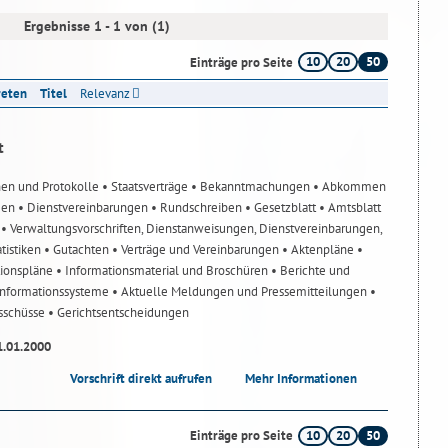
Ergebnisse 1 - 1 von (1)
10
20
50
Einträge pro Seite
reten
Titel
Relevanz
t
nen und Protokolle
• Staatsverträge
• Bekanntmachungen
• Abkommen
gen
• Dienstvereinbarungen
• Rundschreiben
• Gesetzblatt
• Amtsblatt
n
• Verwaltungsvorschriften, Dienstanweisungen, Dienstvereinbarungen,
atistiken
• Gutachten
• Verträge und Vereinbarungen
• Aktenpläne
•
tionspläne
• Informationsmaterial und Broschüren
• Berichte und
-Informationssysteme
• Aktuelle Meldungen und Pressemitteilungen
•
usschüsse
• Gerichtsentscheidungen
1.01.2000
Vorschrift direkt aufrufen
Mehr Informationen
10
20
50
Einträge pro Seite