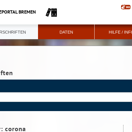
ZPORTAL BREMEN
RSCHRIFTEN
DATEN
HILFE / IN
iften
r:
corona