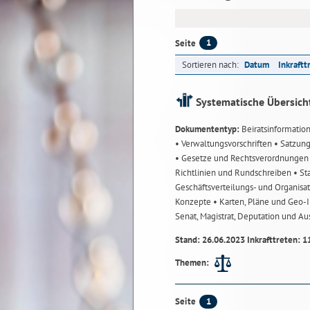
1
Seite
Sortieren nach:
Datum
Inkraftt
Systematische Übersich
Dokumententyp:
Beiratsinformatio
• Verwaltungsvorschriften
• Satzun
• Gesetze und Rechtsverordnunge
Richtlinien und Rundschreiben
• St
Geschäftsverteilungs- und Organisa
Konzepte
• Karten, Pläne und Geo
Senat, Magistrat, Deputation und A
Stand: 26.06.2023 Inkrafttreten: 1
Themen:
1
Seite