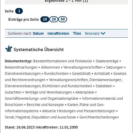
Ergebnisse 1 - 1 von (1)
1
Seite
10
20
50
Einträge pro Seite
Sortieren nach:
Datum
Inkrafttreten
Titel
Relevanz
Systematische Übersicht
Dokumententyp:
Beiratsinformationen und Protokolle
• Staatsverträge
•
Bekanntmachungen
• Abkommen
• Verwaltungsvorschriften
• Satzungen
•
Dienstvereinbarungen
• Rundschreiben
• Gesetzblatt
• Amtsblatt
• Gesetze
und Rechtsverordnungen
• Verwaltungsvorschriften, Dienstanweisungen,
Dienstvereinbarungen, Richtlinien und Rundschreiben
• Statistiken
•
Gutachten
• Verträge und Vereinbarungen
• Aktenpläne
•
Geschäftsverteilungs- und Organisationspläne
• Informationsmaterial und
Broschüren
• Berichte und Konzepte
• Karten, Pläne und Geo-
Informationssysteme
• Aktuelle Meldungen und Pressemitteilungen
•
Senat, Magistrat, Deputation und Ausschüsse
• Gerichtsentscheidungen
Stand: 26.06.2023 Inkrafttreten: 11.01.2000