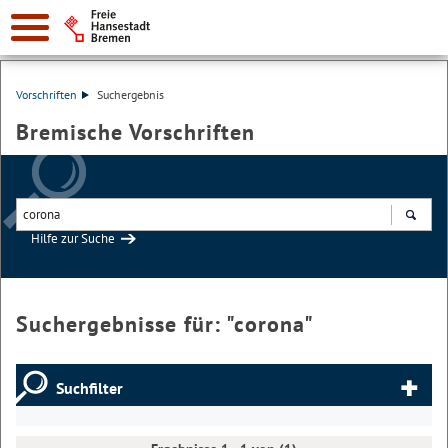
Vorschriften
Suchergebnis
Bremische Vorschriften
Hilfe zur Suche
Suchen
Suchergebnisse für: "
corona
"
Suchfilter