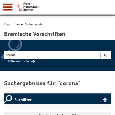
Vorschriften
Suchergebnis
Bremische Vorschriften
Hilfe zur Suche
Suchen
Suchergebnisse für: "
corona
"
Suchfilter