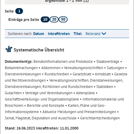
Ergebnisse 1 - 1 von (1)
1
Seite
10
20
50
Einträge pro Seite
Sortieren nach:
Datum
Inkrafttreten
Titel
Relevanz
Systematische Übersicht
Dokumententyp:
Beiratsinformationen und Protokolle
• Staatsverträge
•
Bekanntmachungen
• Abkommen
• Verwaltungsvorschriften
• Satzungen
•
Dienstvereinbarungen
• Rundschreiben
• Gesetzblatt
• Amtsblatt
• Gesetze
und Rechtsverordnungen
• Verwaltungsvorschriften, Dienstanweisungen,
Dienstvereinbarungen, Richtlinien und Rundschreiben
• Statistiken
•
Gutachten
• Verträge und Vereinbarungen
• Aktenpläne
•
Geschäftsverteilungs- und Organisationspläne
• Informationsmaterial und
Broschüren
• Berichte und Konzepte
• Karten, Pläne und Geo-
Informationssysteme
• Aktuelle Meldungen und Pressemitteilungen
•
Senat, Magistrat, Deputation und Ausschüsse
• Gerichtsentscheidungen
Stand: 26.06.2023 Inkrafttreten: 11.01.2000