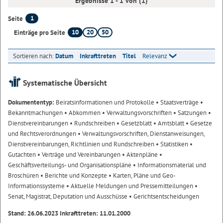
Ergebnisse 1 - 1 von (1)
1
Seite
10
20
50
Einträge pro Seite
Sortieren nach:
Datum
Inkrafttreten
Titel
Relevanz
Systematische Übersicht
Dokumententyp:
Beiratsinformationen und Protokolle
• Staatsverträge
•
Bekanntmachungen
• Abkommen
• Verwaltungsvorschriften
• Satzungen
•
Dienstvereinbarungen
• Rundschreiben
• Gesetzblatt
• Amtsblatt
• Gesetze
und Rechtsverordnungen
• Verwaltungsvorschriften, Dienstanweisungen,
Dienstvereinbarungen, Richtlinien und Rundschreiben
• Statistiken
•
Gutachten
• Verträge und Vereinbarungen
• Aktenpläne
•
Geschäftsverteilungs- und Organisationspläne
• Informationsmaterial und
Broschüren
• Berichte und Konzepte
• Karten, Pläne und Geo-
Informationssysteme
• Aktuelle Meldungen und Pressemitteilungen
•
Senat, Magistrat, Deputation und Ausschüsse
• Gerichtsentscheidungen
Stand: 26.06.2023 Inkrafttreten: 11.01.2000