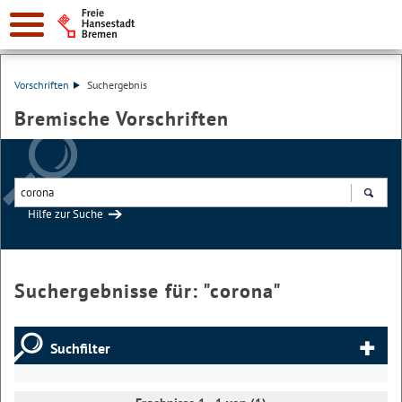
Vorschriften
Suchergebnis
Bremische Vorschriften
Hilfe zur Suche
Suchen
Suchergebnisse für: "
corona
"
Suchfilter