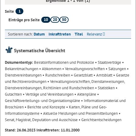
Ergebnisse 1 - 1 von (1)
1
Seite
10
20
50
Einträge pro Seite
Sortieren nach:
Datum
Inkrafttreten
Titel
Relevanz
Systematische Übersicht
Dokumententyp:
Beiratsinformationen und Protokolle
• Staatsverträge
•
Bekanntmachungen
• Abkommen
• Verwaltungsvorschriften
• Satzungen
•
Dienstvereinbarungen
• Rundschreiben
• Gesetzblatt
• Amtsblatt
• Gesetze
und Rechtsverordnungen
• Verwaltungsvorschriften, Dienstanweisungen,
Dienstvereinbarungen, Richtlinien und Rundschreiben
• Statistiken
•
Gutachten
• Verträge und Vereinbarungen
• Aktenpläne
•
Geschäftsverteilungs- und Organisationspläne
• Informationsmaterial und
Broschüren
• Berichte und Konzepte
• Karten, Pläne und Geo-
Informationssysteme
• Aktuelle Meldungen und Pressemitteilungen
•
Senat, Magistrat, Deputation und Ausschüsse
• Gerichtsentscheidungen
Stand: 26.06.2023 Inkrafttreten: 11.01.2000