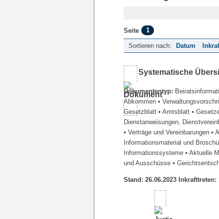
1
Seite
Sortieren nach:
Datum
Inkra
Systematische Übers
Dokumententyp:
Beiratsinformat
Abkommen
• Verwaltungsvorschr
Gesetzblatt
• Amtsblatt
• Gesetz
Dienstanweisungen, Dienstverein
• Verträge und Vereinbarungen
• 
Informationsmaterial und Brosch
Informationssysteme
• Aktuelle 
und Ausschüsse
• Gerichtsentsc
Stand: 26.06.2023 Inkrafttreten: