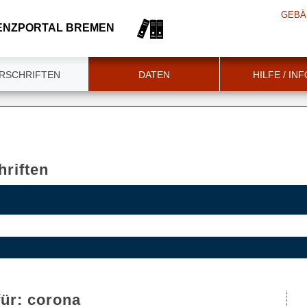
GEBÄ
ENZPORTAL BREMEN
RSCHRIFTEN
DATEN
HILFE / IN
riften
für:
corona