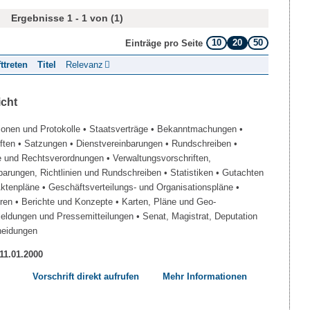
Ergebnisse 1 - 1 von (1)
10
20
50
Einträge pro Seite
fttreten
Titel
Relevanz
icht
ionen und Protokolle
• Staatsverträge
• Bekanntmachungen
•
iften
• Satzungen
• Dienstvereinbarungen
• Rundschreiben
•
e und Rechtsverordnungen
• Verwaltungsvorschriften,
barungen, Richtlinien und Rundschreiben
• Statistiken
• Gutachten
Aktenpläne
• Geschäftsverteilungs- und Organisationspläne
•
üren
• Berichte und Konzepte
• Karten, Pläne und Geo-
Meldungen und Pressemitteilungen
• Senat, Magistrat, Deputation
heidungen
 11.01.2000
Vorschrift direkt aufrufen
Mehr Informationen