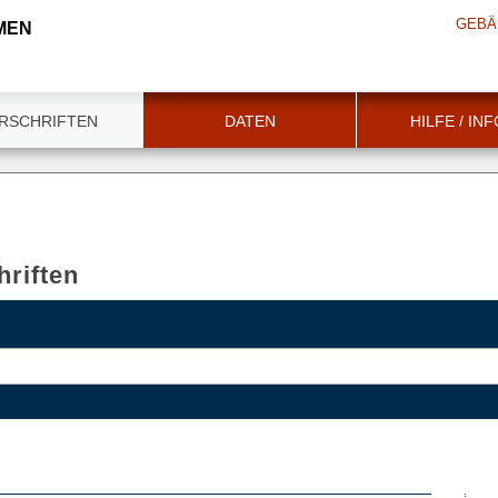
GEBÄ
MEN
RSCHRIFTEN
DATEN
HILFE / IN
riften