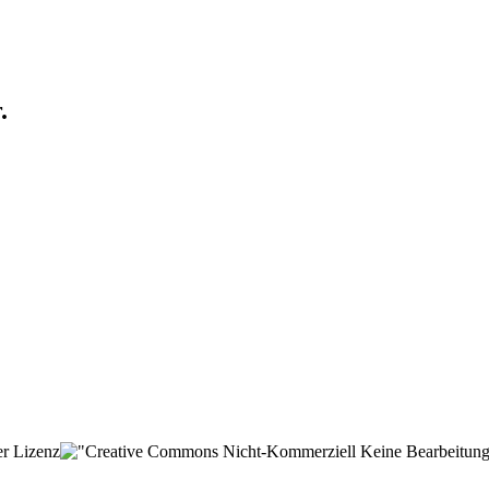
.
der Lizenz