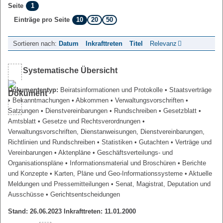
1
Seite
10
20
50
Einträge pro Seite
Sortieren nach:
Datum
Inkrafttreten
Titel
Relevanz
Systematische Übersicht
Dokumententyp:
Beiratsinformationen und Protokolle
• Staatsverträge
• Bekanntmachungen
• Abkommen
• Verwaltungsvorschriften
•
Satzungen
• Dienstvereinbarungen
• Rundschreiben
• Gesetzblatt
•
Amtsblatt
• Gesetze und Rechtsverordnungen
•
Verwaltungsvorschriften, Dienstanweisungen, Dienstvereinbarungen,
Richtlinien und Rundschreiben
• Statistiken
• Gutachten
• Verträge und
Vereinbarungen
• Aktenpläne
• Geschäftsverteilungs- und
Organisationspläne
• Informationsmaterial und Broschüren
• Berichte
und Konzepte
• Karten, Pläne und Geo-Informationssysteme
• Aktuelle
Meldungen und Pressemitteilungen
• Senat, Magistrat, Deputation und
Ausschüsse
• Gerichtsentscheidungen
Stand: 26.06.2023 Inkrafttreten: 11.01.2000