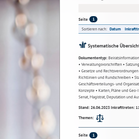
1
Seite
Sortieren nach:
Datum
Inkraftt
Systematische Übersich
Dokumententyp:
Beiratsinformatio
• Verwaltungsvorschriften
• Satzun
• Gesetze und Rechtsverordnunge
Richtlinien und Rundschreiben
• St
Geschäftsverteilungs- und Organisa
Konzepte
• Karten, Pläne und Geo
Senat, Magistrat, Deputation und A
Stand: 26.06.2023 Inkrafttreten: 1
Themen:
1
Seite