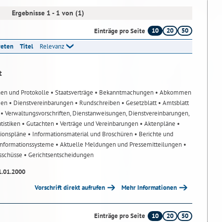
Ergebnisse 1 - 1 von (1)
10
20
50
Einträge pro Seite
reten
Titel
Relevanz
t
nen und Protokolle
• Staatsverträge
• Bekanntmachungen
• Abkommen
gen
• Dienstvereinbarungen
• Rundschreiben
• Gesetzblatt
• Amtsblatt
n
• Verwaltungsvorschriften, Dienstanweisungen, Dienstvereinbarungen,
atistiken
• Gutachten
• Verträge und Vereinbarungen
• Aktenpläne
•
tionspläne
• Informationsmaterial und Broschüren
• Berichte und
-Informationssysteme
• Aktuelle Meldungen und Pressemitteilungen
•
usschüsse
• Gerichtsentscheidungen
1.01.2000
Vorschrift direkt aufrufen
Mehr Informationen
10
20
50
Einträge pro Seite