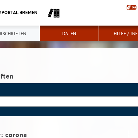
ZPORTAL BREMEN
RSCHRIFTEN
DATEN
HILFE / IN
iften
r:
corona