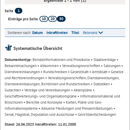
Ergebnisse 1 - 1 von (1)
1
Seite
10
20
50
Einträge pro Seite
Sortieren nach:
Datum
Inkrafttreten
Titel
Relevanz
Systematische Übersicht
Dokumententyp:
Beiratsinformationen und Protokolle
• Staatsverträge
•
Bekanntmachungen
• Abkommen
• Verwaltungsvorschriften
• Satzungen
•
Dienstvereinbarungen
• Rundschreiben
• Gesetzblatt
• Amtsblatt
• Gesetze
und Rechtsverordnungen
• Verwaltungsvorschriften, Dienstanweisungen,
Dienstvereinbarungen, Richtlinien und Rundschreiben
• Statistiken
•
Gutachten
• Verträge und Vereinbarungen
• Aktenpläne
•
Geschäftsverteilungs- und Organisationspläne
• Informationsmaterial und
Broschüren
• Berichte und Konzepte
• Karten, Pläne und Geo-
Informationssysteme
• Aktuelle Meldungen und Pressemitteilungen
•
Senat, Magistrat, Deputation und Ausschüsse
• Gerichtsentscheidungen
Stand: 26.06.2023 Inkrafttreten: 11.01.2000