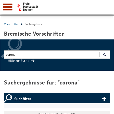
Vorschriften
Suchergebnis
Bremische Vorschriften
Hilfe zur Suche
Suchen
Suchergebnisse für: "
corona
"
Suchfilter