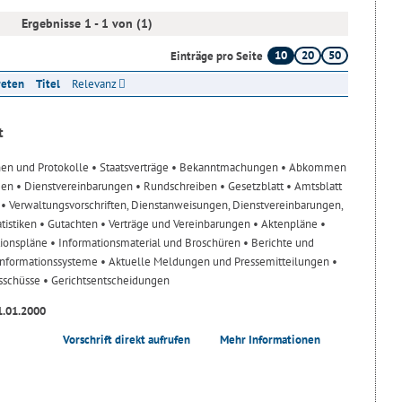
Ergebnisse 1 - 1 von (1)
10
20
50
Einträge pro Seite
reten
Titel
Relevanz
t
nen und Protokolle
• Staatsverträge
• Bekanntmachungen
• Abkommen
gen
• Dienstvereinbarungen
• Rundschreiben
• Gesetzblatt
• Amtsblatt
n
• Verwaltungsvorschriften, Dienstanweisungen, Dienstvereinbarungen,
atistiken
• Gutachten
• Verträge und Vereinbarungen
• Aktenpläne
•
tionspläne
• Informationsmaterial und Broschüren
• Berichte und
-Informationssysteme
• Aktuelle Meldungen und Pressemitteilungen
•
usschüsse
• Gerichtsentscheidungen
1.01.2000
Vorschrift direkt aufrufen
Mehr Informationen