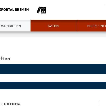
ZPORTAL BREMEN
RSCHRIFTEN
DATEN
HILFE / IN
iften
r:
corona