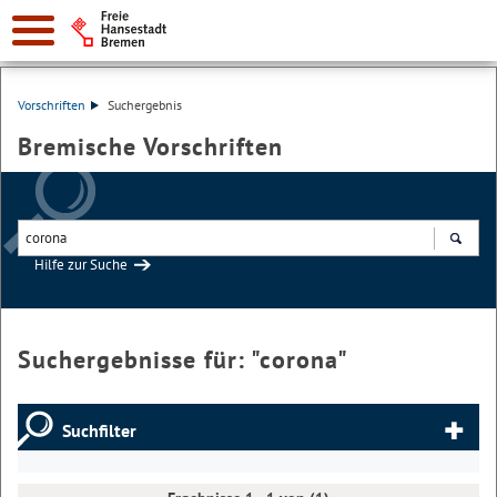
Vorschriften
Suchergebnis
Bremische Vorschriften
Hilfe zur Suche
Suchen
Suchergebnisse für: "
corona
"
Suchfilter