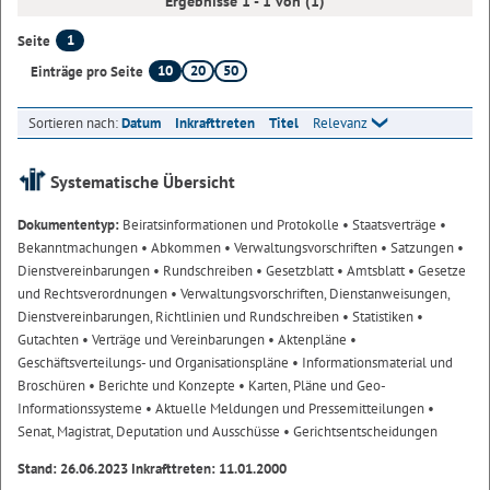
Ergebnisse 1 - 1 von (1)
1
Seite
10
20
50
Einträge pro Seite
Sortieren nach:
Datum
Inkrafttreten
Titel
Relevanz
Systematische Übersicht
Dokumententyp:
Beiratsinformationen und Protokolle
• Staatsverträge
•
Bekanntmachungen
• Abkommen
• Verwaltungsvorschriften
• Satzungen
•
Dienstvereinbarungen
• Rundschreiben
• Gesetzblatt
• Amtsblatt
• Gesetze
und Rechtsverordnungen
• Verwaltungsvorschriften, Dienstanweisungen,
Dienstvereinbarungen, Richtlinien und Rundschreiben
• Statistiken
•
Gutachten
• Verträge und Vereinbarungen
• Aktenpläne
•
Geschäftsverteilungs- und Organisationspläne
• Informationsmaterial und
Broschüren
• Berichte und Konzepte
• Karten, Pläne und Geo-
Informationssysteme
• Aktuelle Meldungen und Pressemitteilungen
•
Senat, Magistrat, Deputation und Ausschüsse
• Gerichtsentscheidungen
Stand: 26.06.2023 Inkrafttreten: 11.01.2000