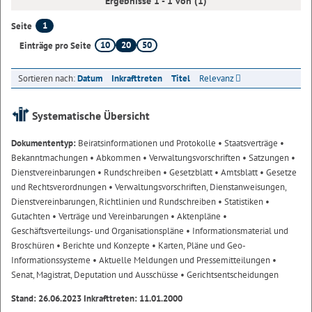
Ergebnisse 1 - 1 von (1)
1
Seite
10
20
50
Einträge pro Seite
Sortieren nach:
Datum
Inkrafttreten
Titel
Relevanz
Systematische Übersicht
Dokumententyp:
Beiratsinformationen und Protokolle
• Staatsverträge
•
Bekanntmachungen
• Abkommen
• Verwaltungsvorschriften
• Satzungen
•
Dienstvereinbarungen
• Rundschreiben
• Gesetzblatt
• Amtsblatt
• Gesetze
und Rechtsverordnungen
• Verwaltungsvorschriften, Dienstanweisungen,
Dienstvereinbarungen, Richtlinien und Rundschreiben
• Statistiken
•
Gutachten
• Verträge und Vereinbarungen
• Aktenpläne
•
Geschäftsverteilungs- und Organisationspläne
• Informationsmaterial und
Broschüren
• Berichte und Konzepte
• Karten, Pläne und Geo-
Informationssysteme
• Aktuelle Meldungen und Pressemitteilungen
•
Senat, Magistrat, Deputation und Ausschüsse
• Gerichtsentscheidungen
Stand: 26.06.2023 Inkrafttreten: 11.01.2000