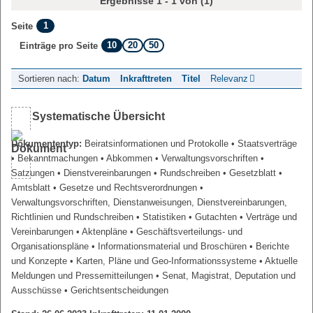
Ergebnisse 1 - 1 von (1)
1
Seite
10
20
50
Einträge pro Seite
Sortieren nach:
Datum
Inkrafttreten
Titel
Relevanz
Systematische Übersicht
Dokumententyp:
Beiratsinformationen und Protokolle
• Staatsverträge
• Bekanntmachungen
• Abkommen
• Verwaltungsvorschriften
•
Satzungen
• Dienstvereinbarungen
• Rundschreiben
• Gesetzblatt
•
Amtsblatt
• Gesetze und Rechtsverordnungen
•
Verwaltungsvorschriften, Dienstanweisungen, Dienstvereinbarungen,
Richtlinien und Rundschreiben
• Statistiken
• Gutachten
• Verträge und
Vereinbarungen
• Aktenpläne
• Geschäftsverteilungs- und
Organisationspläne
• Informationsmaterial und Broschüren
• Berichte
und Konzepte
• Karten, Pläne und Geo-Informationssysteme
• Aktuelle
Meldungen und Pressemitteilungen
• Senat, Magistrat, Deputation und
Ausschüsse
• Gerichtsentscheidungen