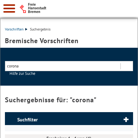
Vorschriften
Suchergebnis
Bremische Vorschriften
Hilfe zur Suche
Suchen
Suchergebnisse für: "
corona
"
Suchfilter