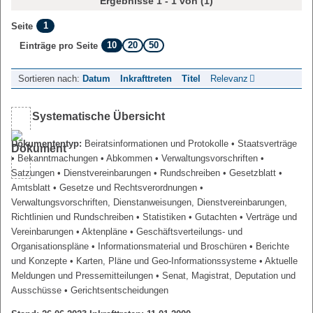
Ergebnisse 1 - 1 von (1)
1
Seite
10
20
50
Einträge pro Seite
Sortieren nach:
Datum
Inkrafttreten
Titel
Relevanz
Systematische Übersicht
Dokumententyp:
Beiratsinformationen und Protokolle
• Staatsverträge
• Bekanntmachungen
• Abkommen
• Verwaltungsvorschriften
•
Satzungen
• Dienstvereinbarungen
• Rundschreiben
• Gesetzblatt
•
Amtsblatt
• Gesetze und Rechtsverordnungen
•
Verwaltungsvorschriften, Dienstanweisungen, Dienstvereinbarungen,
Richtlinien und Rundschreiben
• Statistiken
• Gutachten
• Verträge und
Vereinbarungen
• Aktenpläne
• Geschäftsverteilungs- und
Organisationspläne
• Informationsmaterial und Broschüren
• Berichte
und Konzepte
• Karten, Pläne und Geo-Informationssysteme
• Aktuelle
Meldungen und Pressemitteilungen
• Senat, Magistrat, Deputation und
Ausschüsse
• Gerichtsentscheidungen