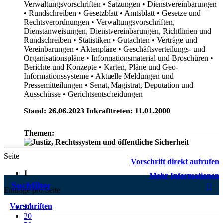
Verwaltungsvorschriften
• Satzungen
• Dienstvereinbarungen
• Rundschreiben
• Gesetzblatt
• Amtsblatt
• Gesetze und
Rechtsverordnungen
• Verwaltungsvorschriften,
Dienstanweisungen, Dienstvereinbarungen, Richtlinien und
Rundschreiben
• Statistiken
• Gutachten
• Verträge und
Vereinbarungen
• Aktenpläne
• Geschäftsverteilungs- und
Organisationspläne
• Informationsmaterial und Broschüren
•
Berichte und Konzepte
• Karten, Pläne und Geo-
Informationssysteme
• Aktuelle Meldungen und
Pressemitteilungen
• Senat, Magistrat, Deputation und
Ausschüsse
• Gerichtsentscheidungen
Stand: 26.06.2023 Inkrafttreten: 11.01.2000
Themen:
Seite
Vorschrift direkt aufrufen
1
Mehr Informationen
Suchfilter
Einträge pro Seite
Vorschriften
10
20