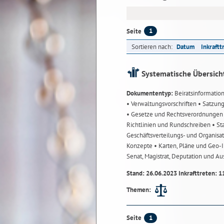
1
Seite
Sortieren nach:
Datum
Inkraftt
Systematische Übersich
Dokumententyp:
Beiratsinformatio
• Verwaltungsvorschriften
• Satzun
• Gesetze und Rechtsverordnunge
Richtlinien und Rundschreiben
• St
Geschäftsverteilungs- und Organisa
Konzepte
• Karten, Pläne und Geo
Senat, Magistrat, Deputation und A
Stand: 26.06.2023 Inkrafttreten: 1
Themen:
1
Seite