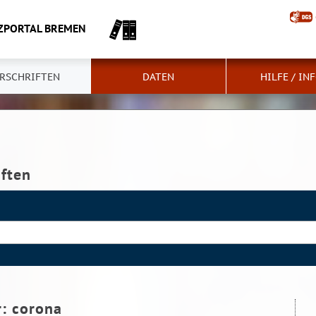
ZPORTAL BREMEN
RSCHRIFTEN
DATEN
HILFE / IN
iften
r:
corona