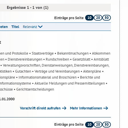
Ergebnisse 1 - 1 von (1)
10
20
50
Einträge pro Seite
reten
Titel
Relevanz
t
nen und Protokolle
• Staatsverträge
• Bekanntmachungen
• Abkommen
gen
• Dienstvereinbarungen
• Rundschreiben
• Gesetzblatt
• Amtsblatt
n
• Verwaltungsvorschriften, Dienstanweisungen, Dienstvereinbarungen,
atistiken
• Gutachten
• Verträge und Vereinbarungen
• Aktenpläne
•
tionspläne
• Informationsmaterial und Broschüren
• Berichte und
-Informationssysteme
• Aktuelle Meldungen und Pressemitteilungen
•
usschüsse
• Gerichtsentscheidungen
1.01.2000
Vorschrift direkt aufrufen
Mehr Informationen
10
20
50
Einträge pro Seite