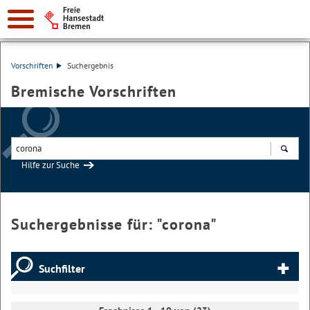
Vorschriften
Suchergebnis
Bremische Vorschriften
Hilfe zur Suche
Suchen
Suchergebnisse für: "
corona
"
Suchfilter