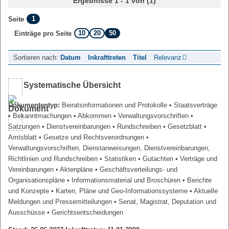
Ergebnisse 1 - 1 von (1)
1
Seite
10
20
50
Einträge pro Seite
Sortieren nach:
Datum
Inkrafttreten
Titel
Relevanz
Systematische Übersicht
Dokumententyp:
Beiratsinformationen und Protokolle
• Staatsverträge
• Bekanntmachungen
• Abkommen
• Verwaltungsvorschriften
•
Satzungen
• Dienstvereinbarungen
• Rundschreiben
• Gesetzblatt
•
Amtsblatt
• Gesetze und Rechtsverordnungen
•
Verwaltungsvorschriften, Dienstanweisungen, Dienstvereinbarungen,
Richtlinien und Rundschreiben
• Statistiken
• Gutachten
• Verträge und
Vereinbarungen
• Aktenpläne
• Geschäftsverteilungs- und
Organisationspläne
• Informationsmaterial und Broschüren
• Berichte
und Konzepte
• Karten, Pläne und Geo-Informationssysteme
• Aktuelle
Meldungen und Pressemitteilungen
• Senat, Magistrat, Deputation und
Ausschüsse
• Gerichtsentscheidungen