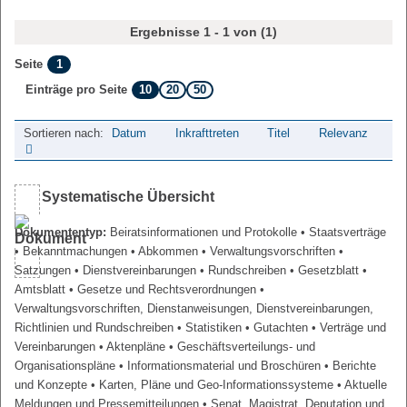
Ergebnisse 1 - 1 von (1)
1
Seite
10
20
50
Einträge pro Seite
Sortieren nach:
Datum
Inkrafttreten
Titel
Relevanz
Systematische Übersicht
Dokumententyp:
Beiratsinformationen und Protokolle
• Staatsverträge
• Bekanntmachungen
• Abkommen
• Verwaltungsvorschriften
•
Satzungen
• Dienstvereinbarungen
• Rundschreiben
• Gesetzblatt
•
Amtsblatt
• Gesetze und Rechtsverordnungen
•
Verwaltungsvorschriften, Dienstanweisungen, Dienstvereinbarungen,
Richtlinien und Rundschreiben
• Statistiken
• Gutachten
• Verträge und
Vereinbarungen
• Aktenpläne
• Geschäftsverteilungs- und
Organisationspläne
• Informationsmaterial und Broschüren
• Berichte
und Konzepte
• Karten, Pläne und Geo-Informationssysteme
• Aktuelle
Meldungen und Pressemitteilungen
• Senat, Magistrat, Deputation und