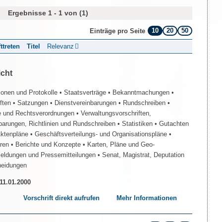
Ergebnisse 1 - 1 von (1)
10
20
50
Einträge pro Seite
fttreten
Titel
Relevanz
icht
ionen und Protokolle
• Staatsverträge
• Bekanntmachungen
•
iften
• Satzungen
• Dienstvereinbarungen
• Rundschreiben
•
e und Rechtsverordnungen
• Verwaltungsvorschriften,
barungen, Richtlinien und Rundschreiben
• Statistiken
• Gutachten
Aktenpläne
• Geschäftsverteilungs- und Organisationspläne
•
üren
• Berichte und Konzepte
• Karten, Pläne und Geo-
Meldungen und Pressemitteilungen
• Senat, Magistrat, Deputation
heidungen
 11.01.2000
Vorschrift direkt aufrufen
Mehr Informationen