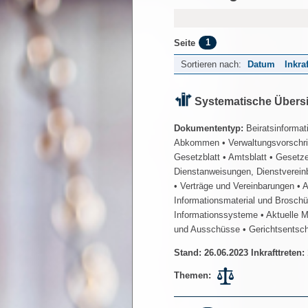
1
Seite
Sortieren nach:
Datum
Inkra
Systematische Übers
Dokumententyp:
Beiratsinformat
Abkommen
• Verwaltungsvorschr
Gesetzblatt
• Amtsblatt
• Gesetz
Dienstanweisungen, Dienstverein
• Verträge und Vereinbarungen
• 
Informationsmaterial und Brosch
Informationssysteme
• Aktuelle 
und Ausschüsse
• Gerichtsentsc
Stand: 26.06.2023 Inkrafttreten:
Themen: