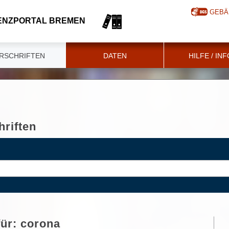
GEBÄ
ENZPORTAL BREMEN
RSCHRIFTEN
DATEN
HILFE / IN
riften
für:
corona