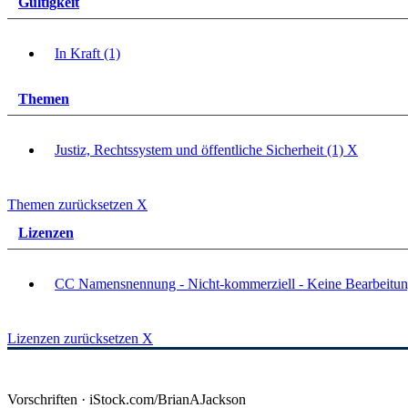
Gültigkeit
In Kraft (1)
Themen
Justiz, Rechtssystem und öffentliche Sicherheit (1)
X
Themen zurücksetzen
X
Lizenzen
CC Namensnennung - Nicht-kommerziell - Keine Bearbeitun
Lizenzen zurücksetzen
X
Vorschriften · iStock.com/BrianAJackson