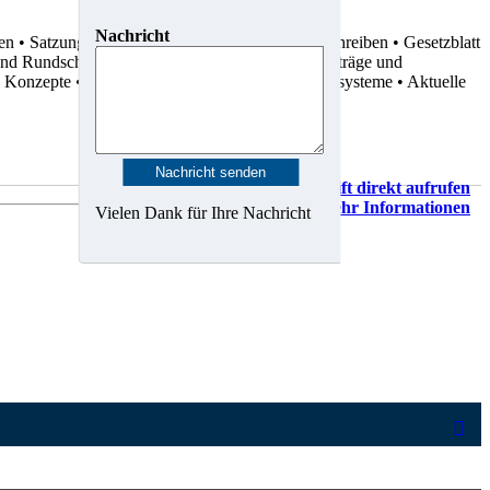
Nachricht
ten
• Satzungen
• Dienstvereinbarungen
• Rundschreiben
• Gesetzblatt
 und Rundschreiben
• Statistiken
• Gutachten
• Verträge und
d Konzepte
• Karten, Pläne und Geo-Informationssysteme
• Aktuelle
Vorschrift direkt aufrufen
Mehr Informationen
Vielen Dank für Ihre Nachricht