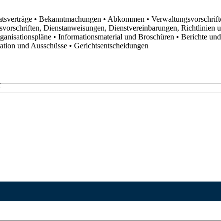
atsverträge
• Bekanntmachungen
• Abkommen
• Verwaltungsvorschrif
svorschriften, Dienstanweisungen, Dienstvereinbarungen, Richtlinien
rganisationspläne
• Informationsmaterial und Broschüren
• Berichte un
utation und Ausschüsse
• Gerichtsentscheidungen