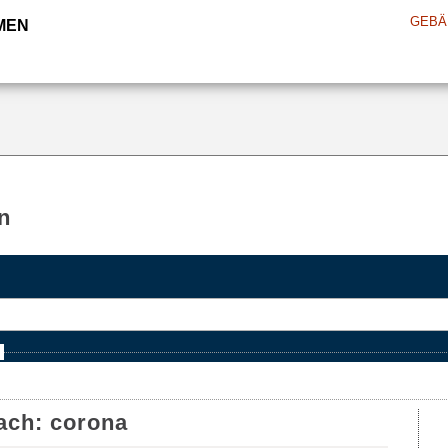
GEBÄ
MEN
n
e
ach:
corona