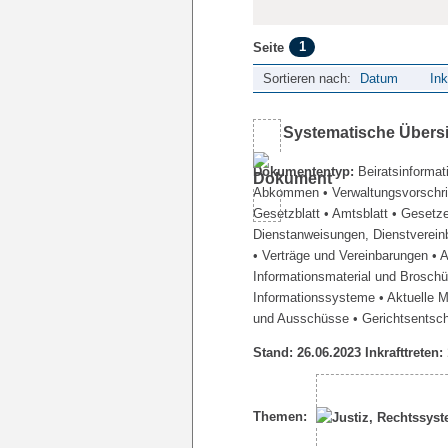
1
Seite
Sortieren nach:
Datum
Ink
Systematische Übers
Dokumententyp:
Beiratsinformat
Abkommen
• Verwaltungsvorschr
Gesetzblatt
• Amtsblatt
• Gesetz
Dienstanweisungen, Dienstverein
• Verträge und Vereinbarungen
• 
Informationsmaterial und Brosch
Informationssysteme
• Aktuelle 
und Ausschüsse
• Gerichtsentsc
Stand: 26.06.2023 Inkrafttreten:
Themen: