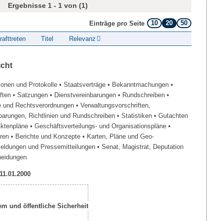
Ergebnisse 1 - 1 von (1)
10
20
50
Einträge pro Seite
rafttreten
Titel
Relevanz
icht
ionen und Protokolle
• Staatsverträge
• Bekanntmachungen
•
iften
• Satzungen
• Dienstvereinbarungen
• Rundschreiben
•
e und Rechtsverordnungen
• Verwaltungsvorschriften,
barungen, Richtlinien und Rundschreiben
• Statistiken
• Gutachten
Aktenpläne
• Geschäftsverteilungs- und Organisationspläne
•
üren
• Berichte und Konzepte
• Karten, Pläne und Geo-
Meldungen und Pressemitteilungen
• Senat, Magistrat, Deputation
heidungen
 11.01.2000