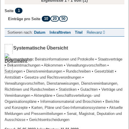
Ergebnisse 1 - 1 von (1)
1
Seite
10
20
50
Einträge pro Seite
Sortieren nach:
Datum
Inkrafttreten
Titel
Relevanz
Systematische Übersicht
Dokumententyp:
Beiratsinformationen und Protokolle
• Staatsverträge
• Bekanntmachungen
• Abkommen
• Verwaltungsvorschriften
•
Satzungen
• Dienstvereinbarungen
• Rundschreiben
• Gesetzblatt
•
Amtsblatt
• Gesetze und Rechtsverordnungen
•
Verwaltungsvorschriften, Dienstanweisungen, Dienstvereinbarungen,
Richtlinien und Rundschreiben
• Statistiken
• Gutachten
• Verträge und
Vereinbarungen
• Aktenpläne
• Geschäftsverteilungs- und
Organisationspläne
• Informationsmaterial und Broschüren
• Berichte
und Konzepte
• Karten, Pläne und Geo-Informationssysteme
• Aktuelle
Meldungen und Pressemitteilungen
• Senat, Magistrat, Deputation und
Ausschüsse
• Gerichtsentscheidungen