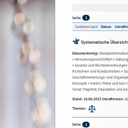
1
Seite
Sortieren nach:
Datum
Inkraftt
Systematische Übersich
Dokumententyp:
Beiratsinformatio
• Verwaltungsvorschriften
• Satzun
• Gesetze und Rechtsverordnunge
Richtlinien und Rundschreiben
• St
Geschäftsverteilungs- und Organisa
Konzepte
• Karten, Pläne und Geo
Senat, Magistrat, Deputation und A
Stand: 26.06.2023 Inkrafttreten: 1
Themen:
1
Seite