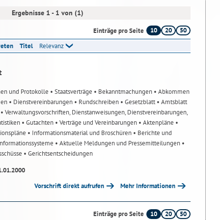
Ergebnisse 1 - 1 von (1)
10
20
50
Einträge pro Seite
reten
Titel
Relevanz
t
nen und Protokolle
• Staatsverträge
• Bekanntmachungen
• Abkommen
gen
• Dienstvereinbarungen
• Rundschreiben
• Gesetzblatt
• Amtsblatt
n
• Verwaltungsvorschriften, Dienstanweisungen, Dienstvereinbarungen,
atistiken
• Gutachten
• Verträge und Vereinbarungen
• Aktenpläne
•
tionspläne
• Informationsmaterial und Broschüren
• Berichte und
-Informationssysteme
• Aktuelle Meldungen und Pressemitteilungen
•
usschüsse
• Gerichtsentscheidungen
1.01.2000
Vorschrift direkt aufrufen
Mehr Informationen
10
20
50
Einträge pro Seite