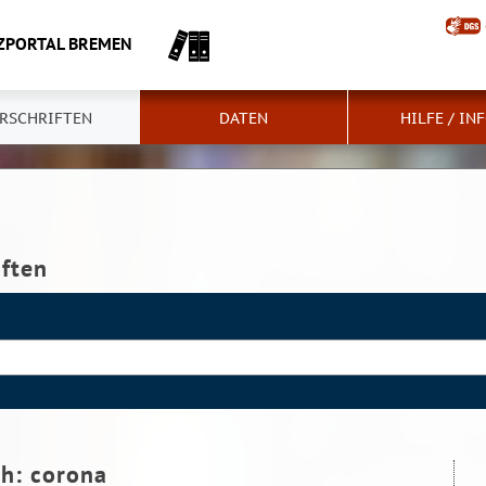
ZPORTAL BREMEN
RSCHRIFTEN
DATEN
HILFE / IN
iften
ch:
corona