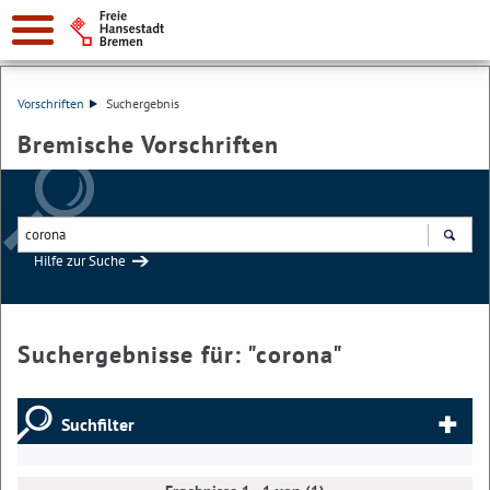
Vorschriften
Suchergebnis
Bremische Vorschriften
Hilfe zur Suche
Suchen
Suchergebnisse für: "
corona
"
Suchfilter