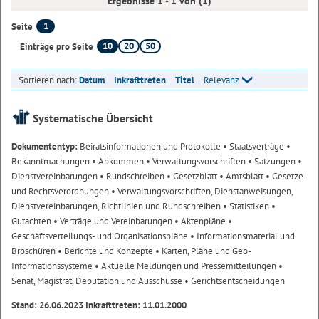
Ergebnisse 1 - 1 von (1)
1
Seite
10
20
50
Einträge pro Seite
Sortieren nach:
Datum
Inkrafttreten
Titel
Relevanz
Systematische Übersicht
Dokumententyp:
Beiratsinformationen und Protokolle
• Staatsverträge
•
Bekanntmachungen
• Abkommen
• Verwaltungsvorschriften
• Satzungen
•
Dienstvereinbarungen
• Rundschreiben
• Gesetzblatt
• Amtsblatt
• Gesetze
und Rechtsverordnungen
• Verwaltungsvorschriften, Dienstanweisungen,
Dienstvereinbarungen, Richtlinien und Rundschreiben
• Statistiken
•
Gutachten
• Verträge und Vereinbarungen
• Aktenpläne
•
Geschäftsverteilungs- und Organisationspläne
• Informationsmaterial und
Broschüren
• Berichte und Konzepte
• Karten, Pläne und Geo-
Informationssysteme
• Aktuelle Meldungen und Pressemitteilungen
•
Senat, Magistrat, Deputation und Ausschüsse
• Gerichtsentscheidungen
Stand: 26.06.2023 Inkrafttreten: 11.01.2000