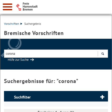
Vorschriften
Suchergebnis
Bremische Vorschriften
Hilfe zur Suche
Suchen
Suchergebnisse für: "
corona
"
Suchfilter