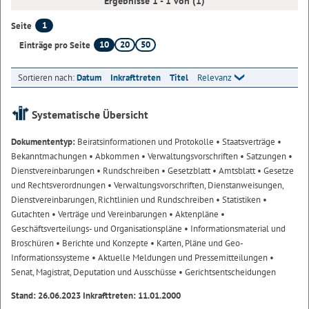
Ergebnisse 1 - 1 von (1)
1
Seite
10
20
50
Einträge pro Seite
Sortieren nach:
Datum
Inkrafttreten
Titel
Relevanz
Systematische Übersicht
Dokumententyp:
Beiratsinformationen und Protokolle
• Staatsverträge
•
Bekanntmachungen
• Abkommen
• Verwaltungsvorschriften
• Satzungen
•
Dienstvereinbarungen
• Rundschreiben
• Gesetzblatt
• Amtsblatt
• Gesetze
und Rechtsverordnungen
• Verwaltungsvorschriften, Dienstanweisungen,
Dienstvereinbarungen, Richtlinien und Rundschreiben
• Statistiken
•
Gutachten
• Verträge und Vereinbarungen
• Aktenpläne
•
Geschäftsverteilungs- und Organisationspläne
• Informationsmaterial und
Broschüren
• Berichte und Konzepte
• Karten, Pläne und Geo-
Informationssysteme
• Aktuelle Meldungen und Pressemitteilungen
•
Senat, Magistrat, Deputation und Ausschüsse
• Gerichtsentscheidungen
Stand: 26.06.2023 Inkrafttreten: 11.01.2000