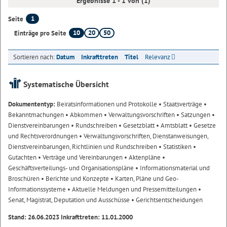
Ergebnisse 1 - 1 von (1)
1
Seite
10
20
50
Einträge pro Seite
Sortieren nach:
Datum
Inkrafttreten
Titel
Relevanz
Systematische Übersicht
Dokumententyp:
Beiratsinformationen und Protokolle
• Staatsverträge
•
Bekanntmachungen
• Abkommen
• Verwaltungsvorschriften
• Satzungen
•
Dienstvereinbarungen
• Rundschreiben
• Gesetzblatt
• Amtsblatt
• Gesetze
und Rechtsverordnungen
• Verwaltungsvorschriften, Dienstanweisungen,
Dienstvereinbarungen, Richtlinien und Rundschreiben
• Statistiken
•
Gutachten
• Verträge und Vereinbarungen
• Aktenpläne
•
Geschäftsverteilungs- und Organisationspläne
• Informationsmaterial und
Broschüren
• Berichte und Konzepte
• Karten, Pläne und Geo-
Informationssysteme
• Aktuelle Meldungen und Pressemitteilungen
•
Senat, Magistrat, Deputation und Ausschüsse
• Gerichtsentscheidungen
Stand: 26.06.2023 Inkrafttreten: 11.01.2000