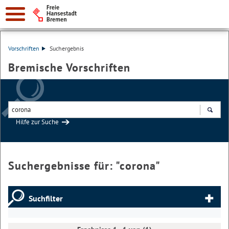
Vorschriften
Suchergebnis
Bremische Vorschriften
Hilfe zur Suche
Suchen
Suchergebnisse für: "
corona
"
Suchfilter