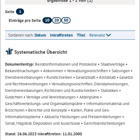
Ergebnisse 1 - 1 von (1)
1
Seite
10
20
50
Einträge pro Seite
Sortieren nach:
Datum
Inkrafttreten
Titel
Relevanz
Systematische Übersicht
Dokumententyp:
Beiratsinformationen und Protokolle
• Staatsverträge
•
Bekanntmachungen
• Abkommen
• Verwaltungsvorschriften
• Satzungen
•
Dienstvereinbarungen
• Rundschreiben
• Gesetzblatt
• Amtsblatt
• Gesetze
und Rechtsverordnungen
• Verwaltungsvorschriften, Dienstanweisungen,
Dienstvereinbarungen, Richtlinien und Rundschreiben
• Statistiken
•
Gutachten
• Verträge und Vereinbarungen
• Aktenpläne
•
Geschäftsverteilungs- und Organisationspläne
• Informationsmaterial und
Broschüren
• Berichte und Konzepte
• Karten, Pläne und Geo-
Informationssysteme
• Aktuelle Meldungen und Pressemitteilungen
•
Senat, Magistrat, Deputation und Ausschüsse
• Gerichtsentscheidungen
Stand: 26.06.2023 Inkrafttreten: 11.01.2000