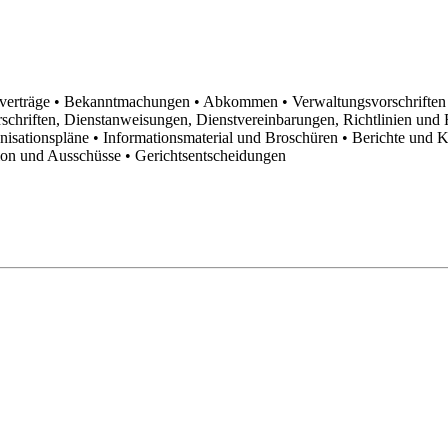
sverträge
• Bekanntmachungen
• Abkommen
• Verwaltungsvorschrifte
schriften, Dienstanweisungen, Dienstvereinbarungen, Richtlinien un
anisationspläne
• Informationsmaterial und Broschüren
• Berichte und 
tion und Ausschüsse
• Gerichtsentscheidungen