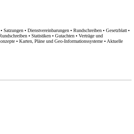
n
• Satzungen
• Dienstvereinbarungen
• Rundschreiben
• Gesetzblatt
•
d Rundschreiben
• Statistiken
• Gutachten
• Verträge und
Konzepte
• Karten, Pläne und Geo-Informationssysteme
• Aktuelle