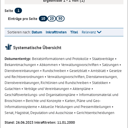
Ergebnisse 1 - 1 von (1)
1
Seite
10
20
50
Einträge pro Seite
Sortieren nach:
Datum
Inkrafttreten
Titel
Relevanz
Systematische Übersicht
Dokumententyp:
Beiratsinformationen und Protokolle
• Staatsverträge
•
Bekanntmachungen
• Abkommen
• Verwaltungsvorschriften
• Satzungen
•
Dienstvereinbarungen
• Rundschreiben
• Gesetzblatt
• Amtsblatt
• Gesetze
und Rechtsverordnungen
• Verwaltungsvorschriften, Dienstanweisungen,
Dienstvereinbarungen, Richtlinien und Rundschreiben
• Statistiken
•
Gutachten
• Verträge und Vereinbarungen
• Aktenpläne
•
Geschäftsverteilungs- und Organisationspläne
• Informationsmaterial und
Broschüren
• Berichte und Konzepte
• Karten, Pläne und Geo-
Informationssysteme
• Aktuelle Meldungen und Pressemitteilungen
•
Senat, Magistrat, Deputation und Ausschüsse
• Gerichtsentscheidungen
Stand: 26.06.2023 Inkrafttreten: 11.01.2000