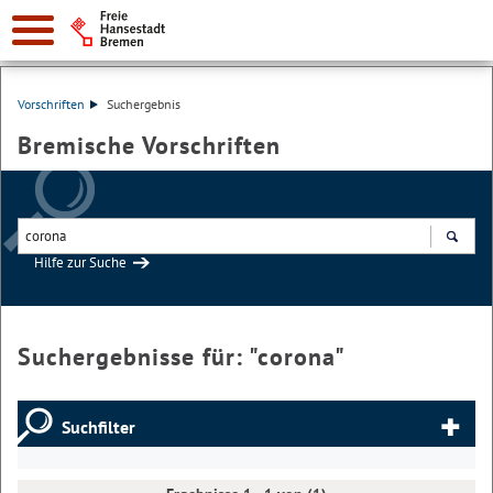
Vorschriften
Suchergebnis
Bremische Vorschriften
Hilfe zur Suche
Suchen
Suchergebnisse für: "
corona
"
Suchfilter