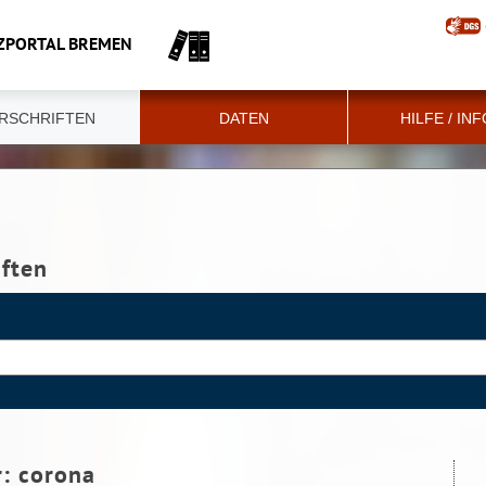
ZPORTAL BREMEN
RSCHRIFTEN
DATEN
HILFE / IN
iften
r:
corona