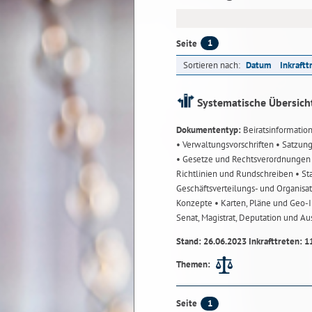
1
Seite
Sortieren nach:
Datum
Inkraftt
Systematische Übersich
Dokumententyp:
Beiratsinformatio
• Verwaltungsvorschriften
• Satzun
• Gesetze und Rechtsverordnunge
Richtlinien und Rundschreiben
• St
Geschäftsverteilungs- und Organisa
Konzepte
• Karten, Pläne und Geo
Senat, Magistrat, Deputation und A
Stand: 26.06.2023 Inkrafttreten: 1
Themen:
1
Seite