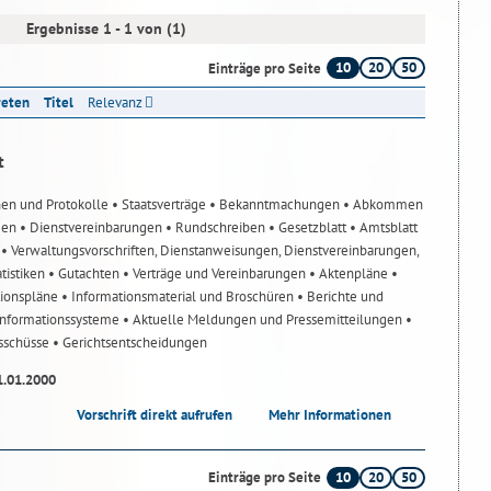
Ergebnisse 1 - 1 von (1)
10
20
50
Einträge pro Seite
reten
Titel
Relevanz
t
nen und Protokolle
• Staatsverträge
• Bekanntmachungen
• Abkommen
gen
• Dienstvereinbarungen
• Rundschreiben
• Gesetzblatt
• Amtsblatt
n
• Verwaltungsvorschriften, Dienstanweisungen, Dienstvereinbarungen,
atistiken
• Gutachten
• Verträge und Vereinbarungen
• Aktenpläne
•
tionspläne
• Informationsmaterial und Broschüren
• Berichte und
-Informationssysteme
• Aktuelle Meldungen und Pressemitteilungen
•
usschüsse
• Gerichtsentscheidungen
1.01.2000
Vorschrift direkt aufrufen
Mehr Informationen
10
20
50
Einträge pro Seite